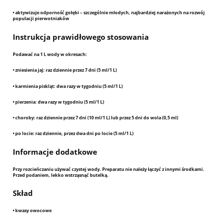
• aktywizuje odporność gołębi – szczególnie młodych, najbardziej narażonych na rozwój
populacji pierwotniaków
Instrukcja prawidłowego stosowania
Podawać na 1 L wody w okresach:
•
zniesienia jaj:
raz dziennie przez 7 dni (5 ml/1 L)
•
karmienia piskląt:
dwa razy w tygodniu (5 ml/1 L)
•
pierzenia:
dwa razy w tygodniu (5 ml/1 L)
•
choroby:
raz dziennie przez 7 dni (10 ml/1 L) lub przez 5 dni do wola (0,5 ml)
•
po locie:
raz dziennie, przez dwa dni po locie (5 ml/1 L)
Informacje dodatkowe
Przy rozcieńczaniu używać czystej wody. Preparatu nie należy łączyć z innymi środkami.
Przed podaniem, lekko wstrząsnąć butelką.
Skład
• kwasy owocowe