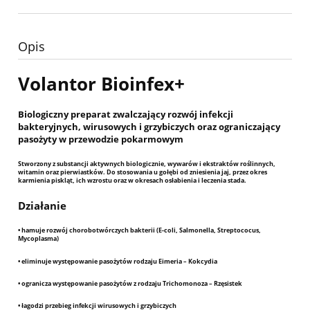
Opis
Volantor Bioinfex+
Biologiczny preparat zwalczający rozwój infekcji
bakteryjnych, wirusowych i grzybiczych oraz ograniczający
pasożyty w przewodzie pokarmowym
Stworzony z substancji aktywnych biologicznie, wywarów i ekstraktów roślinnych,
witamin oraz pierwiastków. Do stosowania u gołębi od zniesienia jaj, przez okres
karmienia piskląt, ich wzrostu oraz w okresach osłabienia i leczenia stada.
Działanie
• hamuje rozwój chorobotwórczych bakterii (E-coli, Salmonella, Streptococus,
Mycoplasma)
• eliminuje występowanie pasożytów rodzaju Eimeria – Kokcydia
• ogranicza występowanie pasożytów z rodzaju Trichomonoza – Rzęsistek
• łagodzi przebieg infekcji wirusowych i grzybiczych