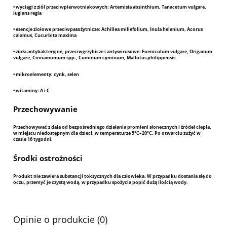
• wyciągi z ziół przeciwpierwotniakowych: Artemisia absinthium, Tanacetum vulgare,
Juglans regia
• esencje ziołowe przeciwpasożytnicze: Achillea millefolium, Inula helenium, Acorus
calamus, Cucurbita maxima
• zioła antybakteryjne, przeciwgrzybicze i antywirusowe: Foeniculum vulgare, Origanum
vulgare, Cinnamomum spp., Cuminum cyminum, Mallotus philippensis
• mikroelementy: cynk, selen
• witaminy: A i C
Przechowywanie
Przechowywać z dala od bezpośredniego działania promieni słonecznych i źródeł ciepła,
w miejscu niedostępnym dla dzieci, w temperaturze 5°C–20°C. Po otwarciu zużyć w
czasie 16 tygodni.
Środki ostrożności
Produkt nie zawiera substancji toksycznych dla człowieka. W przypadku dostania się do
oczu, przemyć je czystą wodą, w przypadku spożycia popić dużą ilością wody.
Opinie o produkcie (0)