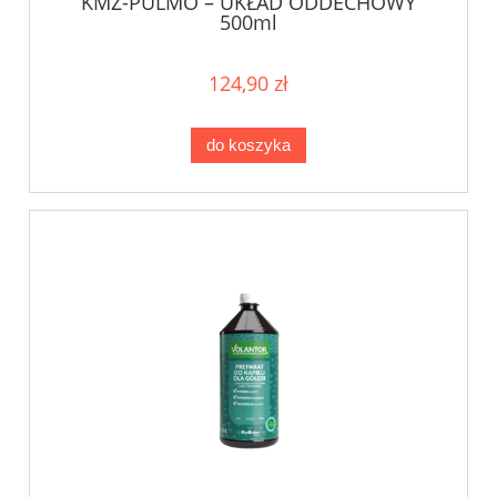
KMZ-PULMO – UKŁAD ODDECHOWY
500ml
124,90 zł
do koszyka