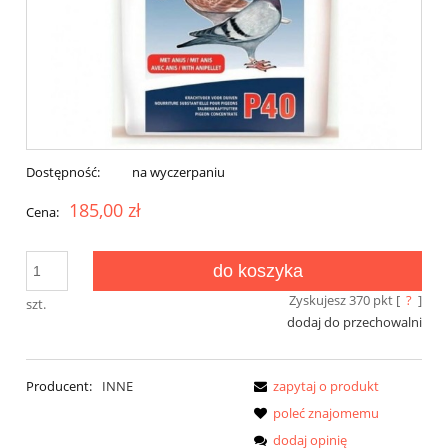
Dostępność:
na wyczerpaniu
185,00 zł
Cena:
do koszyka
Zyskujesz
370
pkt [
?
]
szt.
dodaj do przechowalni
Producent:
INNE
zapytaj o produkt
poleć znajomemu
dodaj opinię