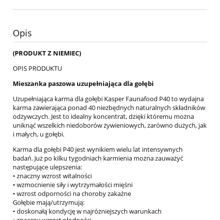
Opis
(PRODUKT Z NIEMIEC)
OPIS PRODUKTU
Mieszanka paszowa uzupełniająca dla gołębi
Uzupełniająca karma dla gołębi Kasper Faunafood P40 to wydajna
karma zawierająca ponad 40 niezbędnych naturalnych składników
odżywczych. Jest to idealny koncentrat, dzięki któremu można
uniknąć wszelkich niedoborów żywieniowych, zarówno dużych, jak
i małych, u gołębi.
Karma dla gołębi P40 jest wynikiem wielu lat intensywnych
badań. Już po kilku tygodniach karmienia można zauważyć
następujące ulepszenia:
• znaczny wzrost witalności
• wzmocnienie siły i wytrzymałości mięśni
• wzrost odporności na choroby zakaźne
Gołębie mają/utrzymują:
• doskonałą kondycję w najróżniejszych warunkach
• znaczny wzrost płodności