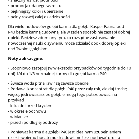
• promocja udanego wzrostu
• piękniejszy kolor i upierzenie
• pełny rozwój całej dziedziczności
Dla wielu hodowców gołębi karma dla gołębi Kasper Faunafood
P40 będzie karmą cudowną, ale w żaden sposób nie zastąpi dobrej
opieki. Będziesz zdumiony tym, co rozsądne zastosowanie
nowoczesnej nauki o żywieniu może zdziałać obok dobrej opieki
nad Twoimi gołębiami!
Noty aplikacyjne:
• Stopniowo zastępuj (w większości przypadków od tygodnia do 10
dni) 1/4 do 1/3 normalnej karmy dla gołębi karmą P40.
• Świeża woda pitna i żwir są zawsze obecne
• Podawaj koncentrat dla gołębi P40 przez cały rok, ale daj trochę
więcej, jeśli uważasz, że gołębie mogą tego potrzebować, na
przykład
- kilka dni przed kryciem
- w okresie odchowu
- w Mauser
- przed i po długiej podróży
• Ponieważ karma dla gołębi P40 jest idealnym uzupełnieniem
dzięki swojemu bogatemu składowi, możesz podawać prostą