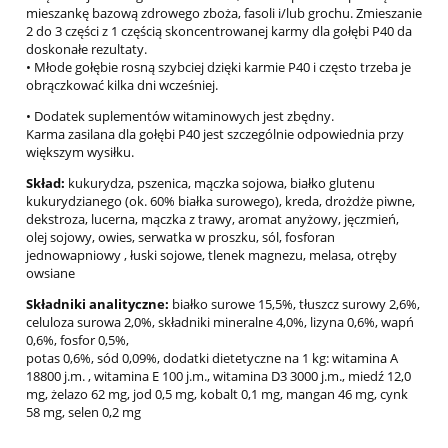
mieszankę bazową zdrowego zboża, fasoli i/lub grochu. Zmieszanie
2 do 3 części z 1 częścią skoncentrowanej karmy dla gołębi P40 da
doskonałe rezultaty.
• Młode gołębie rosną szybciej dzięki karmie P40 i często trzeba je
obrączkować kilka dni wcześniej.
• Dodatek suplementów witaminowych jest zbędny.
Karma zasilana dla gołębi P40 jest szczególnie odpowiednia przy
większym wysiłku.
Skład:
kukurydza, pszenica, mączka sojowa, białko glutenu
kukurydzianego (ok. 60% białka surowego), kreda, drożdże piwne,
dekstroza, lucerna, mączka z trawy, aromat anyżowy, jęczmień,
olej sojowy, owies, serwatka w proszku, sól, fosforan
jednowapniowy , łuski sojowe, tlenek magnezu, melasa, otręby
owsiane
Składniki analityczne:
białko surowe 15,5%, tłuszcz surowy 2,6%,
celuloza surowa 2,0%, składniki mineralne 4,0%, lizyna 0,6%, wapń
0,6%, fosfor 0,5%,
potas 0,6%, sód 0,09%, dodatki dietetyczne na 1 kg: witamina A
18800 j.m. , witamina E 100 j.m., witamina D3 3000 j.m., miedź 12,0
mg, żelazo 62 mg, jod 0,5 mg, kobalt 0,1 mg, mangan 46 mg, cynk
58 mg, selen 0,2 mg