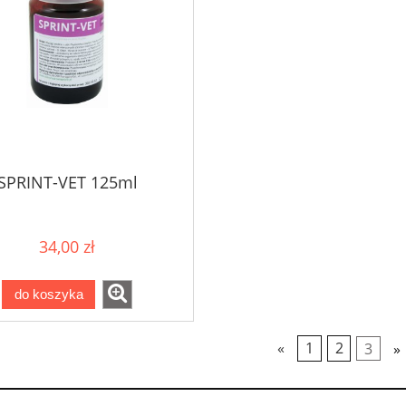
SPRINT-VET 125ml
34,00 zł
do koszyka
«
1
2
3
»