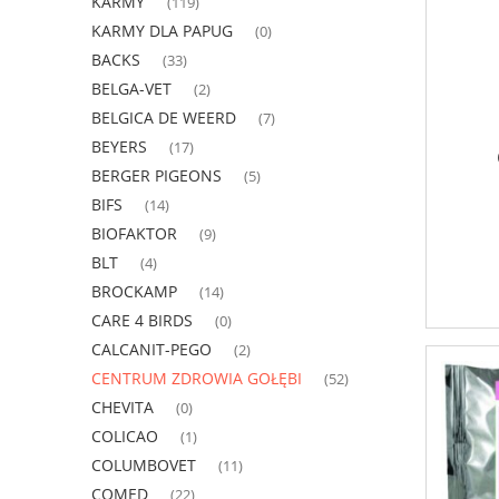
KARMY
(119)
KARMY DLA PAPUG
(0)
BACKS
(33)
BELGA-VET
(2)
BELGICA DE WEERD
(7)
BEYERS
(17)
BERGER PIGEONS
(5)
BIFS
(14)
BIOFAKTOR
(9)
BLT
(4)
BROCKAMP
(14)
CARE 4 BIRDS
(0)
CALCANIT-PEGO
(2)
CENTRUM ZDROWIA GOŁĘBI
(52)
CHEVITA
(0)
COLICAO
(1)
COLUMBOVET
(11)
COMED
(22)